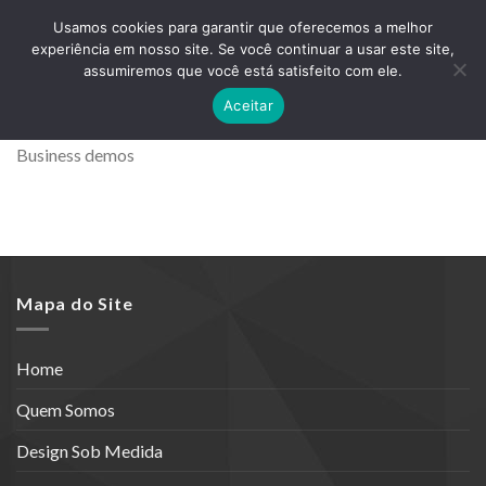
Skip
ADD ANYTHING HERE OR JUST REMOVE IT...
Usamos cookies para garantir que oferecemos a melhor
to
experiência em nosso site. Se você continuar a usar este site,
content
0
assumiremos que você está satisfeito com ele.
Aceitar
Business demos
Mapa do Site
Home
Quem Somos
Design Sob Medida