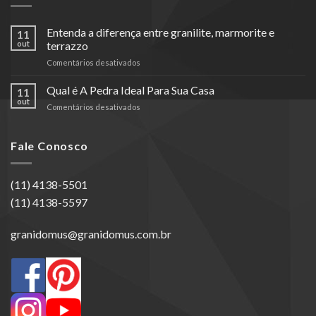
Entenda a diferença entre granilite, marmorite e
11
out
terrazzo
em
Comentários desativados
Entenda
a
Qual é A Pedra Ideal Para Sua Casa
11
diferença
out
em
Comentários desativados
entre
Qual
granilite,
é
marmorite
A
Fale Conosco
e
Pedra
terrazzo
Ideal
Para
(11) 4138-5501
Sua
(11) 4138-5597
Casa
granidomus@granidomus.com.br