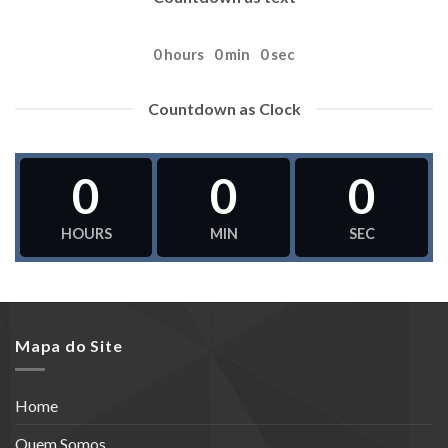
0
hours
0
min
0
sec
Countdown as Clock
0
0
0
HOURS
MIN
SEC
Mapa do Site
Home
Quem Somos