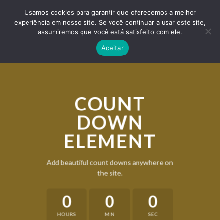
Skip
ADD ANYTHING HERE OR JUST REMOVE IT...
Usamos cookies para garantir que oferecemos a melhor
to
experiência em nosso site. Se você continuar a usar este site,
content
0
assumiremos que você está satisfeito com ele.
Aceitar
COUNT
DOWN
ELEMENT
Add beautiful count downs anywhere on
the site.
0
0
0
HOURS
MIN
SEC