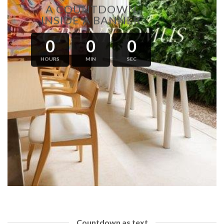
A COUNTDOWN
INSIDE A BANNER
0
0
0
HOURS
MIN
SEC
Countdown as text