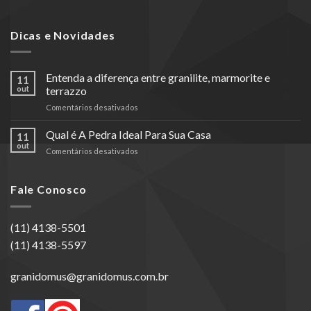
Dicas e Novidades
Entenda a diferença entre granilite, marmorite e
11
out
terrazzo
em
Comentários desativados
Entenda
a
Qual é A Pedra Ideal Para Sua Casa
11
diferença
out
em
Comentários desativados
entre
Qual
granilite,
é
marmorite
A
Fale Conosco
e
Pedra
terrazzo
Ideal
Para
(11) 4138-5501
Sua
(11) 4138-5597
Casa
granidomus@granidomus.com.br