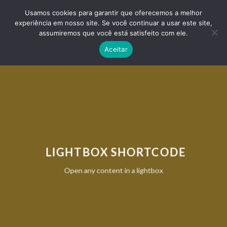
Skip
ADD ANYTHING HERE OR JUST REMOVE IT...
Usamos cookies para garantir que oferecemos a melhor
to
experiência em nosso site. Se você continuar a usar este site,
content
0
assumiremos que você está satisfeito com ele.
Aceitar
LIGHTBOX SHORTCODE
Open any content in a lightbox