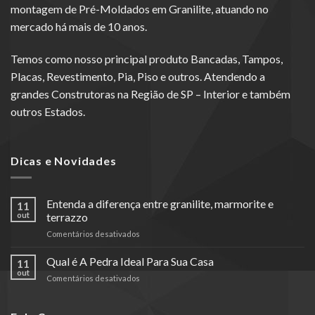
montagem de Pré-Moldados em Granilite, atuando no
mercado há mais de 10 anos.
Temos como nosso principal produto Bancadas, Tampos,
Placas, Revestimento, Pia, Piso e outros. Atendendo a
grandes Construtoras na Região de SP – Interior e também
outros Estados.
Dicas e Novidades
Entenda a diferença entre granilite, marmorite e
11
out
terrazzo
em
Comentários desativados
Entenda
a
Qual é A Pedra Ideal Para Sua Casa
11
diferença
out
em
Comentários desativados
entre
Qual
granilite,
é
marmorite
A