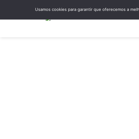
Skip
Usamos cookies para garantir que oferecemos a melho
to
content
Hom