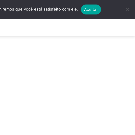
5501 | (11) 4138-5597
Quero Algo Exclusivo!
miremos que você está satisfeito com ele.
Aceitar
ços
Contato