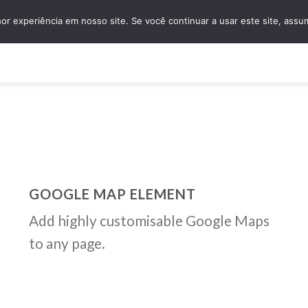
granidomus@granidomus.com.br
(11) 4138-
r experiência em nosso site. Se você continuar a usar este site, assu
e
Quem Somos
Design Sob Medida
Amostras
Nossos Servi
GOOGLE MAP ELEMENT
Add highly customisable Google Maps
to any page.