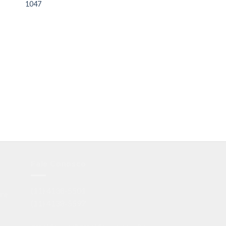
1047
AMARELO
171
Fale Conosco
(11) 4138-5501
tre
(11) 4138-5597