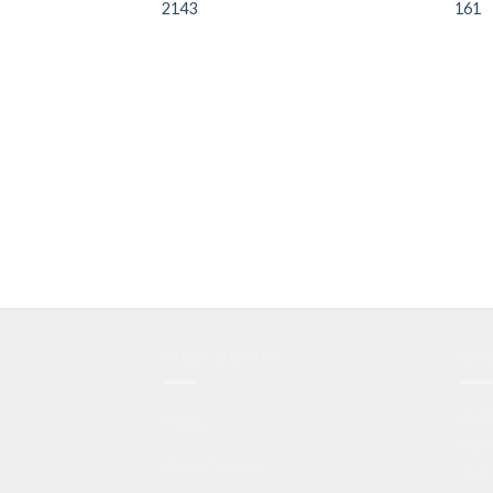
2143
161
Mapa do Site
Qu
A
G
Home
espe
Quem Somos
mon