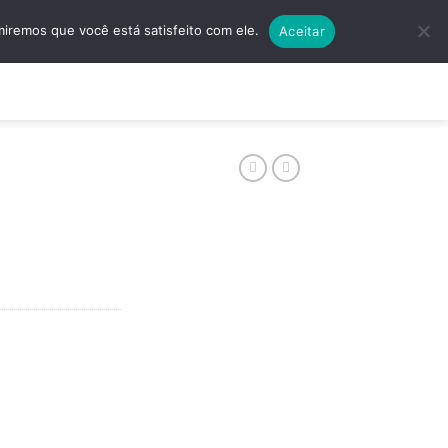
5501 | (11) 4138-5597
Quero Algo Exclusivo!
miremos que você está satisfeito com ele.
Aceitar
ços
Contato