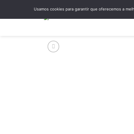
Skip
Usamos cookies para garantir que oferecemos a melho
to
content
Hom