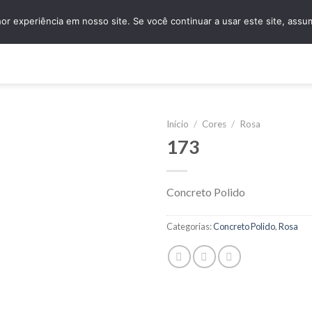
granidomus@granidomus.com.br
(11) 4138-
r experiência em nosso site. Se você continuar a usar este site, assu
e
Quem Somos
Design Sob Medida
Amostras
Nossos Servi
Início
/
Cores
/
Rosa
173
Concreto Polido
Categorias:
Concreto Polido
,
Rosa