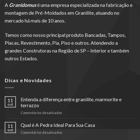
A
Granidomus
é uma empresa especializada na fabricação e
montagem de Pré-Moldados em Granilite, atuando no
mercado há mais de 10 anos.
Temos como nosso principal produto Bancadas, Tampos,
Placas, Revestimento, Pia, Piso e outros. Atendendo a
grandes Construtoras na Região de SP – Interior e também
outros Estados.
Dicas e Novidades
Entenda a diferença entre granilite, marmorite e
11
out
terrazzo
em
Comentários desativados
Entenda
a
Qual é A Pedra Ideal Para Sua Casa
11
diferença
out
em
Comentários desativados
entre
Qual
granilite,