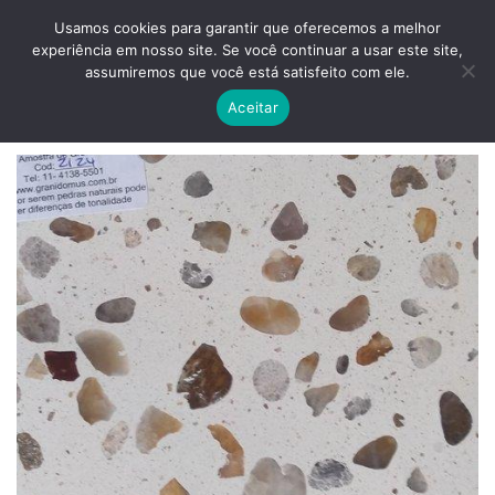
Skip
ADD ANYTHING HERE OR JUST REMOVE IT...
Usamos cookies para garantir que oferecemos a melhor
to
experiência em nosso site. Se você continuar a usar este site,
content
0
assumiremos que você está satisfeito com ele.
Aceitar