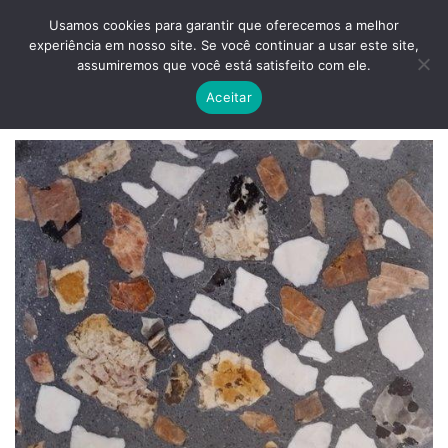
Skip
ADD ANYTHING HERE OR JUST REMOVE IT...
Usamos cookies para garantir que oferecemos a melhor
to
experiência em nosso site. Se você continuar a usar este site,
content
0
assumiremos que você está satisfeito com ele.
Aceitar