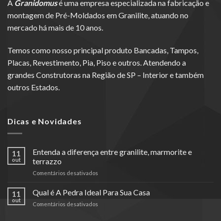
A
Granidomus
é uma empresa especializada na fabricação e
montagem de Pré-Moldados em Granilite, atuando no
mercado há mais de 10 anos.
Temos como nosso principal produto Bancadas, Tampos,
Placas, Revestimento, Pia, Piso e outros. Atendendo a
grandes Construtoras na Região de SP – Interior e também
outros Estados.
Dicas e Novidades
Entenda a diferença entre granilite, marmorite e
11
out
terrazzo
em
Comentários desativados
Entenda
a
Qual é A Pedra Ideal Para Sua Casa
11
diferença
out
em
Comentários desativados
entre
Qual
granilite,
é