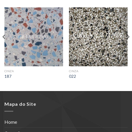
CINZA
CINZA
187
022
Mapa do Site
Home