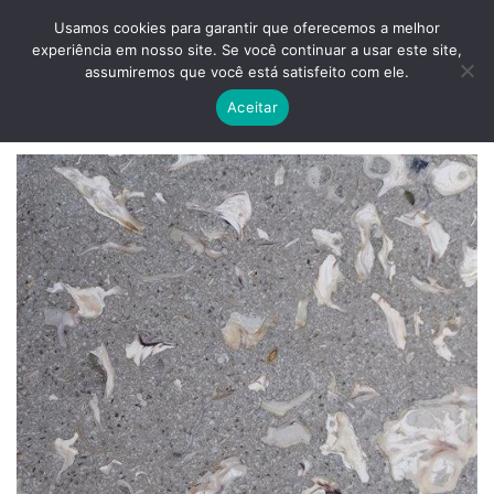
Skip
ADD ANYTHING HERE OR JUST REMOVE IT...
Usamos cookies para garantir que oferecemos a melhor
to
experiência em nosso site. Se você continuar a usar este site,
content
0
assumiremos que você está satisfeito com ele.
Aceitar