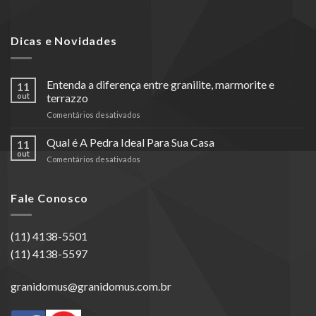
Dicas e Novidades
Entenda a diferença entre granilite, marmorite e
11
out
terrazzo
em
Comentários desativados
Entenda
a
Qual é A Pedra Ideal Para Sua Casa
11
diferença
out
em
Comentários desativados
entre
Qual
granilite,
é
marmorite
A
Fale Conosco
e
Pedra
terrazzo
Ideal
Para
(11) 4138-5501
Sua
(11) 4138-5597
Casa
granidomus@granidomus.com.br