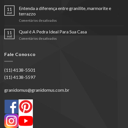
Entenda a diferença entre granilite, marmorite e
11
out
terrazzo
em
Comentários desativados
Entenda
a
Qual é A Pedra Ideal Para Sua Casa
11
diferença
out
em
Comentários desativados
entre
Qual
granilite,
é
marmorite
A
Fale Conosco
e
Pedra
terrazzo
Ideal
Para
(11) 4138-5501
Sua
(11) 4138-5597
Casa
granidomus@granidomus.com.br