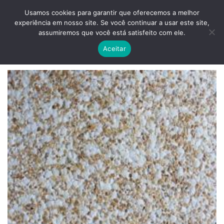
Skip
ADD ANYTHING HERE OR JUST REMOVE IT...
Usamos cookies para garantir que oferecemos a melhor
to
experiência em nosso site. Se você continuar a usar este site,
content
0
assumiremos que você está satisfeito com ele.
Aceitar