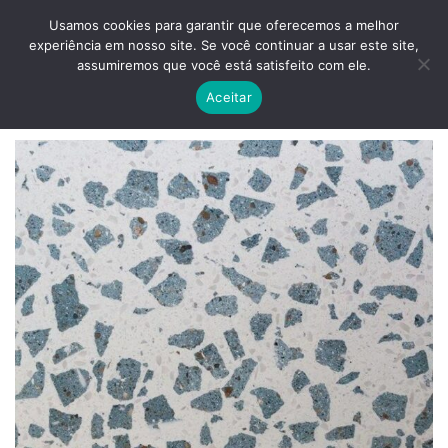
Skip
ADD ANYTHING HERE OR JUST REMOVE IT...
Usamos cookies para garantir que oferecemos a melhor
to
experiência em nosso site. Se você continuar a usar este site,
content
0
assumiremos que você está satisfeito com ele.
Aceitar