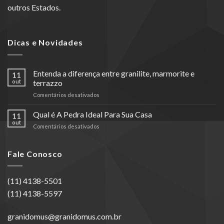
outros Estados.
Dicas e Novidades
Entenda a diferença entre granilite, marmorite e
11
out
terrazzo
em
Comentários desativados
Entenda
a
Qual é A Pedra Ideal Para Sua Casa
11
diferença
out
em
Comentários desativados
entre
Qual
granilite,
é
marmorite
A
Fale Conosco
e
Pedra
terrazzo
Ideal
Para
(11) 4138-5501
Sua
(11) 4138-5597
Casa
granidomus@granidomus.com.br