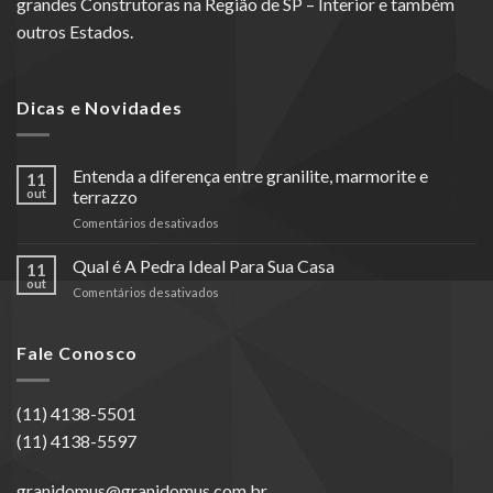
grandes Construtoras na Região de SP – Interior e também
outros Estados.
Dicas e Novidades
Entenda a diferença entre granilite, marmorite e
11
out
terrazzo
em
Comentários desativados
Entenda
a
Qual é A Pedra Ideal Para Sua Casa
11
diferença
out
em
Comentários desativados
entre
Qual
granilite,
é
marmorite
A
Fale Conosco
e
Pedra
terrazzo
Ideal
Para
(11) 4138-5501
Sua
(11) 4138-5597
Casa
granidomus@granidomus.com.br