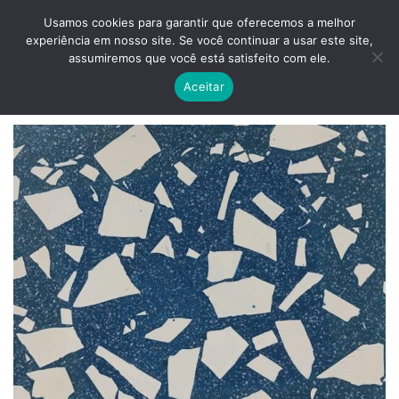
Skip
ADD ANYTHING HERE OR JUST REMOVE IT...
Usamos cookies para garantir que oferecemos a melhor
to
experiência em nosso site. Se você continuar a usar este site,
content
0
assumiremos que você está satisfeito com ele.
Aceitar