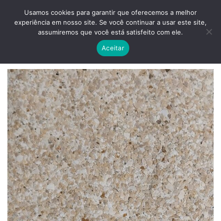
Skip
ADD ANYTHING HERE OR JUST REMOVE IT...
Usamos cookies para garantir que oferecemos a melhor
to
experiência em nosso site. Se você continuar a usar este site,
content
0
assumiremos que você está satisfeito com ele.
Aceitar