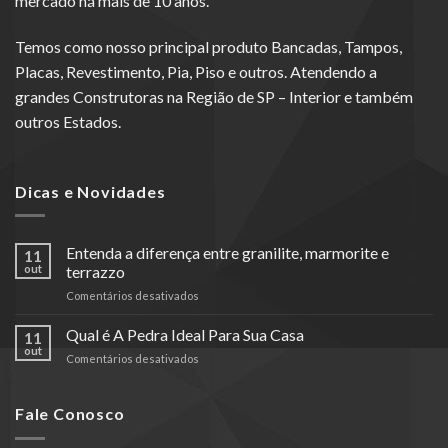
mercado há mais de 10 anos.
Temos como nosso principal produto Bancadas, Tampos,
Placas, Revestimento, Pia, Piso e outros. Atendendo a
grandes Construtoras na Região de SP – Interior e também
outros Estados.
Dicas e Novidades
Entenda a diferença entre granilite, marmorite e
11
out
terrazzo
em
Comentários desativados
Entenda
a
Qual é A Pedra Ideal Para Sua Casa
11
diferença
out
em
Comentários desativados
entre
Qual
granilite,
é
marmorite
A
Fale Conosco
e
Pedra
terrazzo
Ideal