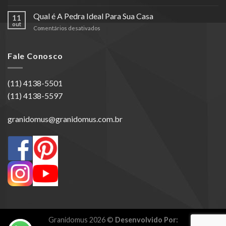
Entenda
a
Qual é A Pedra Ideal Para Sua Casa
11
diferença
out
em
Comentários desativados
entre
Qual
granilite,
é
marmorite
A
Fale Conosco
e
Pedra
terrazzo
Ideal
Para
(11) 4138-5501
Sua
(11) 4138-5597
Casa
granidomus@granidomus.com.br
Granidomus 2026 ©
Desenvolvido Por: