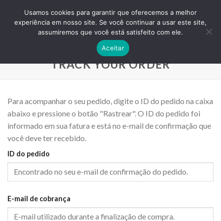
Skip
ADD ANYTHING HERE OR JUST REMOVE IT...
Usamos cookies para garantir que oferecemos a melhor
to
experiência em nosso site. Se você continuar a usar este site,
content
0
assumiremos que você está satisfeito com ele.
Aceitar
TRACK YOUR ORDER
Para acompanhar o seu pedido, digite o ID do pedido na caixa
abaixo e pressione o botão "Rastrear". O ID do pedido foi
informado em sua fatura e está no e-mail de confirmação que
você deve ter recebido.
ID do pedido
E-mail de cobrança