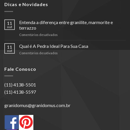
Dicas e Novidades
Entenda a diferença entre granilite, marmorite e
11
out
terrazzo
em
Comentários desativados
Entenda
a
Qual é A Pedra Ideal Para Sua Casa
11
diferença
out
em
Comentários desativados
entre
Qual
granilite,
é
marmorite
A
Fale Conosco
e
Pedra
terrazzo
Ideal
Para
(11) 4138-5501
Sua
(11) 4138-5597
Casa
granidomus@granidomus.com.br