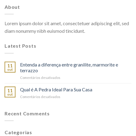
About
Lorem ipsum dolor sit amet, consectetuer adipiscing elit, sed
diam nonummy nibh euismod tincidunt.
Latest Posts
Entenda a diferença entre granilite, marmorite e
11
out
terrazzo
em
Comentários desativados
Entenda
a
Qual é A Pedra Ideal Para Sua Casa
11
diferença
out
em
Comentários desativados
entre
Qual
granilite,
é
marmorite
A
Recent Comments
e
Pedra
terrazzo
Ideal
Para
Categorias
Sua