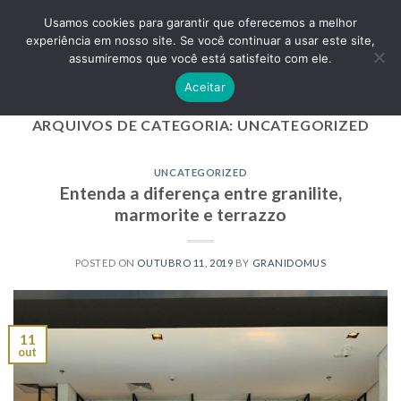
Skip
ADD ANYTHING HERE OR JUST REMOVE IT...
Usamos cookies para garantir que oferecemos a melhor
to
experiência em nosso site. Se você continuar a usar este site,
content
0
assumiremos que você está satisfeito com ele.
Aceitar
ARQUIVOS DE CATEGORIA:
UNCATEGORIZED
UNCATEGORIZED
Entenda a diferença entre granilite,
marmorite e terrazzo
POSTED ON
OUTUBRO 11, 2019
BY
GRANIDOMUS
11
out