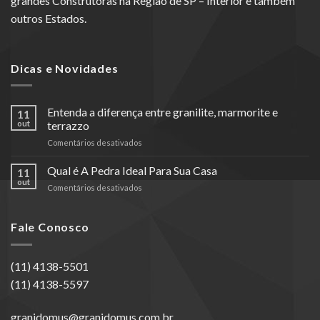
grandes Construtoras na Região de SP – Interior e também
outros Estados.
Dicas e Novidades
Entenda a diferença entre granilite, marmorite e
11
out
terrazzo
em
Comentários desativados
Entenda
a
Qual é A Pedra Ideal Para Sua Casa
11
diferença
out
em
Comentários desativados
entre
Qual
granilite,
é
marmorite
A
Fale Conosco
e
Pedra
terrazzo
Ideal
Para
(11) 4138-5501
Sua
(11) 4138-5597
Casa
granidomus@granidomus.com.br