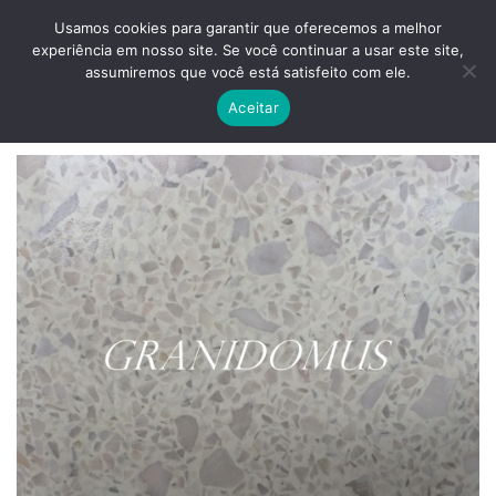
Skip
ADD ANYTHING HERE OR JUST REMOVE IT...
Usamos cookies para garantir que oferecemos a melhor
to
experiência em nosso site. Se você continuar a usar este site,
content
0
assumiremos que você está satisfeito com ele.
Aceitar