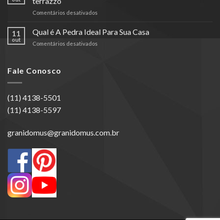
terrazzo
em
Comentários desativados
Entenda
a
Qual é A Pedra Ideal Para Sua Casa
11
diferença
out
em
Comentários desativados
entre
Qual
granilite,
é
marmorite
A
Fale Conosco
e
Pedra
terrazzo
Ideal
Para
(11) 4138-5501
Sua
(11) 4138-5597
Casa
granidomus@granidomus.com.br