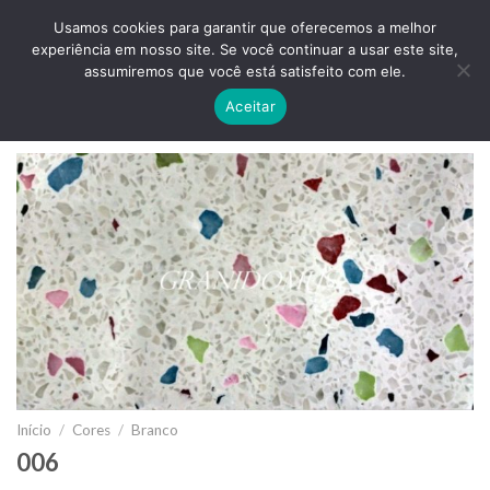
Skip
ADD ANYTHING HERE OR JUST REMOVE IT...
Usamos cookies para garantir que oferecemos a melhor
to
experiência em nosso site. Se você continuar a usar este site,
content
0
assumiremos que você está satisfeito com ele.
Aceitar
Início
/
Cores
/
Branco
006