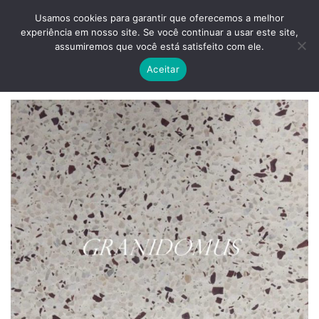
Skip
ADD ANYTHING HERE OR JUST REMOVE IT...
Usamos cookies para garantir que oferecemos a melhor
to
experiência em nosso site. Se você continuar a usar este site,
content
0
assumiremos que você está satisfeito com ele.
Aceitar