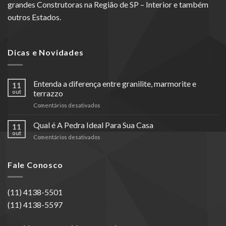
grandes Construtoras na Região de SP – Interior e também
outros Estados.
Dicas e Novidades
Entenda a diferença entre granilite, marmorite e
11
out
terrazzo
em
Comentários desativados
Entenda
a
Qual é A Pedra Ideal Para Sua Casa
11
diferença
out
em
Comentários desativados
entre
Qual
granilite,
é
marmorite
A
Fale Conosco
e
Pedra
terrazzo
Ideal
Para
(11) 4138-5501
Sua
(11) 4138-5597
Casa