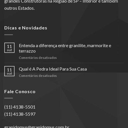
grandes Construtoras na Região de SP – Interior e também
outros Estados.
Dicas e Novidades
Entenda a diferença entre granilite, marmorite e
11
out
terrazzo
em
Comentários desativados
Entenda
a
Qual é A Pedra Ideal Para Sua Casa
11
diferença
out
em
Comentários desativados
entre
Qual
granilite,
é
marmorite
A
Fale Conosco
e
Pedra
terrazzo
Ideal
Para
(11) 4138-5501
Sua
(11) 4138-5597
Casa
granidomus@granidomus.com.br