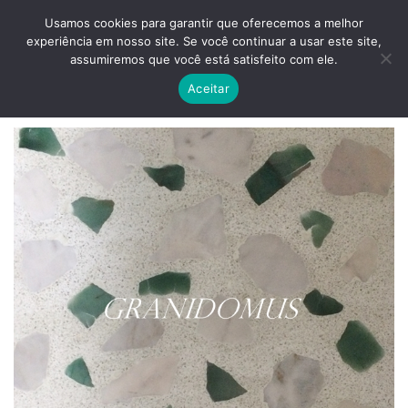
Skip
ADD ANYTHING HERE OR JUST REMOVE IT...
Usamos cookies para garantir que oferecemos a melhor
to
experiência em nosso site. Se você continuar a usar este site,
content
0
assumiremos que você está satisfeito com ele.
Aceitar