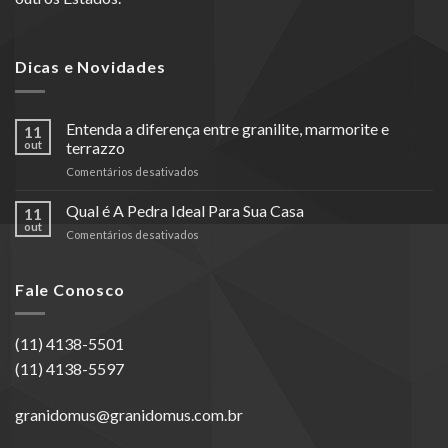
Dicas e Novidades
Entenda a diferença entre granilite, marmorite e
11
out
terrazzo
em
Comentários desativados
Entenda
a
Qual é A Pedra Ideal Para Sua Casa
11
diferença
out
em
Comentários desativados
entre
Qual
granilite,
é
marmorite
A
Fale Conosco
e
Pedra
terrazzo
Ideal
Para
(11) 4138-5501
Sua
(11) 4138-5597
Casa
granidomus@granidomus.com.br