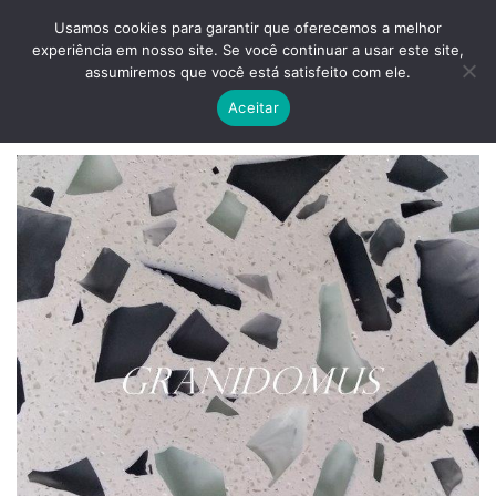
Skip
ADD ANYTHING HERE OR JUST REMOVE IT...
Usamos cookies para garantir que oferecemos a melhor
to
experiência em nosso site. Se você continuar a usar este site,
content
0
assumiremos que você está satisfeito com ele.
Aceitar