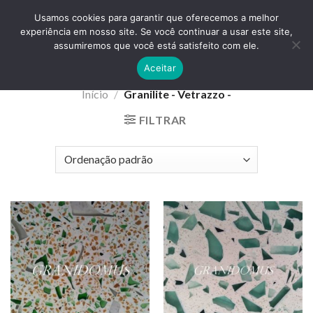
Skip
ADD ANYTHING HERE OR JUST REMOVE IT...
Usamos cookies para garantir que oferecemos a melhor
to
experiência em nosso site. Se você continuar a usar este site,
content
0
assumiremos que você está satisfeito com ele.
Aceitar
Início
/
Granilite - Vetrazzo -
FILTRAR