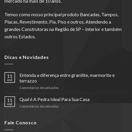
mercado há mais de 10 anos.
Temos como nosso principal produto Bancadas, Tampos,
Placas, Revestimento, Pia, Piso e outros. Atendendo a
grandes Construtoras na Região de SP – Interior e também
outros Estados.
Dicas e Novidades
Entenda a diferença entre granilite, marmorite e
11
out
terrazzo
em
Comentários desativados
Entenda
a
Qual é A Pedra Ideal Para Sua Casa
11
diferença
out
em
Comentários desativados
entre
Qual
granilite,
é
marmorite
A
Fale Conosco
e
Pedra
terrazzo
Ideal