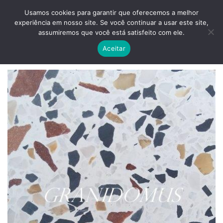
Skip
ADD ANYTHING HERE OR JUST REMOVE IT...
Usamos cookies para garantir que oferecemos a melhor
to
experiência em nosso site. Se você continuar a usar este site,
content
0
assumiremos que você está satisfeito com ele.
Aceitar