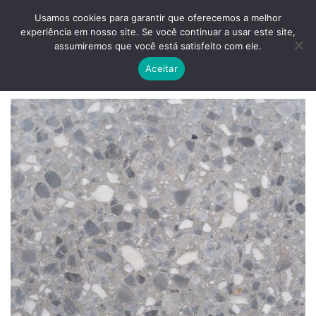
Skip
ADD ANYTHING HERE OR JUST REMOVE IT...
Usamos cookies para garantir que oferecemos a melhor
to
experiência em nosso site. Se você continuar a usar este site,
content
0
assumiremos que você está satisfeito com ele.
Aceitar