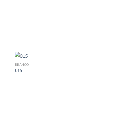
BRANCO
015
CINZA