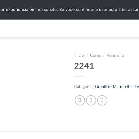
granidomus@granidomus.com.br
(11) 4138-
r experiência em nosso site. Se você continuar a usar este site, assu
e
Quem Somos
Design Sob Medida
Amostras
Nossos Servi
Início
/
Cores
/
Vermelho
2241
Categorias:
Granilite - Marmorite - T