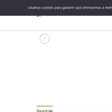
Skip
Usamos cookies para garantir que oferecemos a melho
to
content
Hom
Descrição