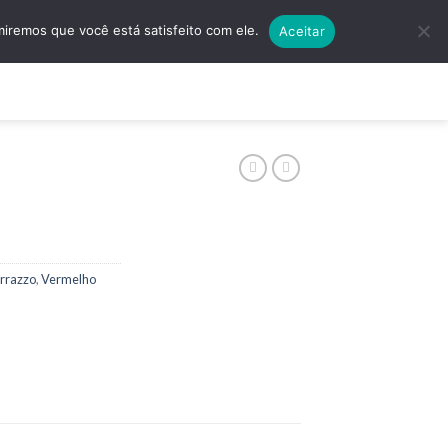
5501 | (11) 4138-5597
Quero Algo Exclusivo!
miremos que você está satisfeito com ele.
Aceitar
ços
Contato
errazzo
,
Vermelho