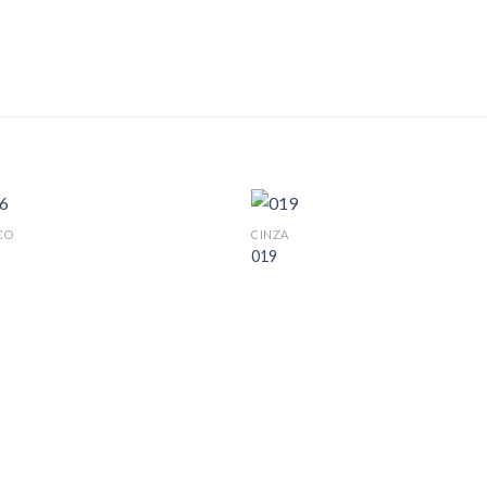
CO
CINZA
019