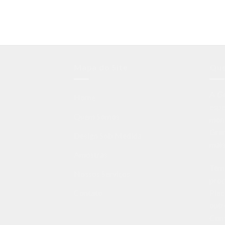
Mapa do Site
Qu
A
G
Home
espe
Quem Somos
mon
Gran
Design Sob Medida
mais
Amostras
Temo
Nossos Serviços
prod
Plac
Contato
outr
Cons