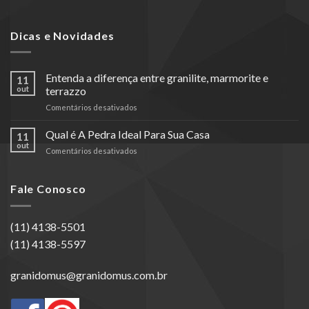
Dicas e Novidades
Entenda a diferença entre granilite, marmorite e
11
out
terrazzo
em
Comentários desativados
Entenda
a
Qual é A Pedra Ideal Para Sua Casa
11
diferença
out
em
Comentários desativados
entre
Qual
granilite,
é
marmorite
A
Fale Conosco
e
Pedra
terrazzo
Ideal
Para
(11) 4138-5501
Sua
(11) 4138-5597
Casa
granidomus@granidomus.com.br