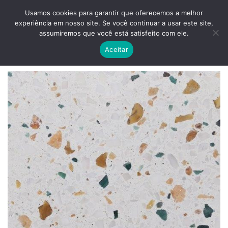
Skip
ADD ANYTHING HERE OR JUST REMOVE IT...
Usamos cookies para garantir que oferecemos a melhor
to
experiência em nosso site. Se você continuar a usar este site,
content
0
assumiremos que você está satisfeito com ele.
Aceitar