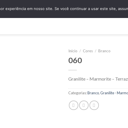
granidomus@granidomus.com.br
(11) 4138-
r experiência em nosso site. Se você continuar a usar este site, assu
e
Quem Somos
Design Sob Medida
Amostras
Nossos Servi
Início
/
Cores
/
Branco
060
Granilite – Marmorite – Terra
Categorias:
Branco
,
Granilite - Marmo