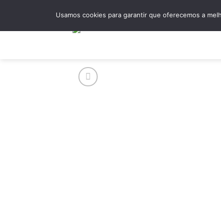
Skip
Usamos cookies para garantir que oferecemos a melho
to
content
Hom