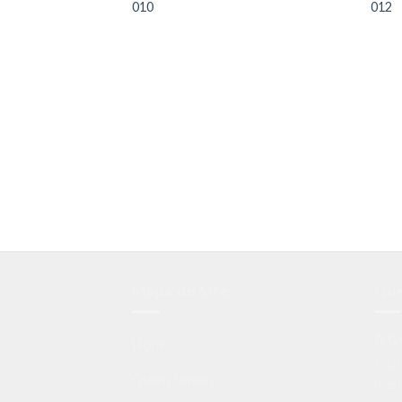
010
012
Mapa do Site
Qu
A
G
Home
espe
Quem Somos
mon