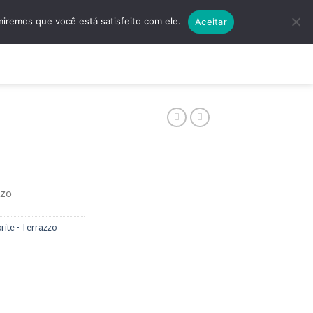
5501 | (11) 4138-5597
Quero Algo Exclusivo!
miremos que você está satisfeito com ele.
Aceitar
ços
Contato
zzo
rite - Terrazzo