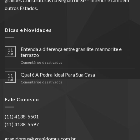
grandes Construtoras na Região de SP – Interior e também
outros Estados.
Dicas e Novidades
Entenda a diferença entre granilite, marmorite e
11
out
terrazzo
em
Comentários desativados
Entenda
a
Qual é A Pedra Ideal Para Sua Casa
11
diferença
out
em
Comentários desativados
entre
Qual
granilite,
é
marmorite
A
Fale Conosco
e
Pedra
terrazzo
Ideal
Para
(11) 4138-5501
Sua
(11) 4138-5597
Casa
granidomus@granidomus.com.br