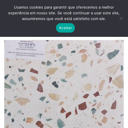
Skip
ADD ANYTHING HERE OR JUST REMOVE IT...
Usamos cookies para garantir que oferecemos a melhor
to
experiência em nosso site. Se você continuar a usar este site,
content
0
assumiremos que você está satisfeito com ele.
Aceitar