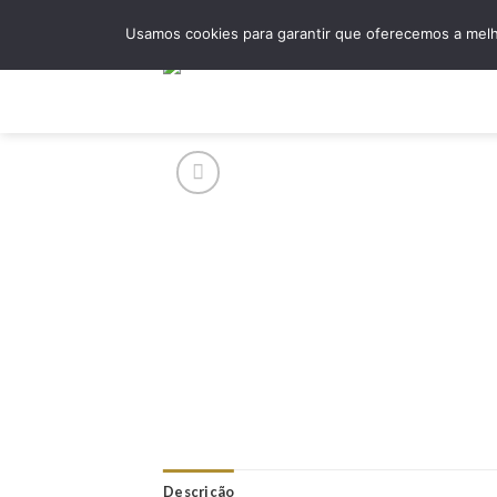
Skip
Usamos cookies para garantir que oferecemos a melho
to
content
Hom
Descrição