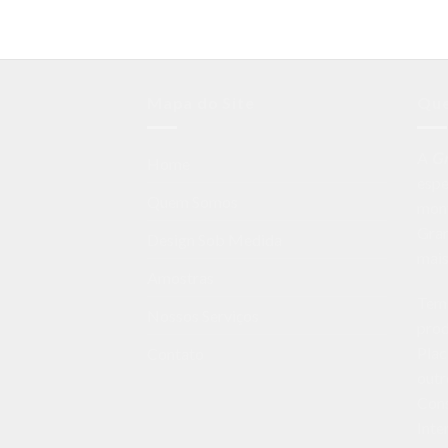
Mapa do Site
Qu
A
G
Home
espe
Quem Somos
mon
Gran
Design Sob Medida
mais
Amostras
Temo
Nossos Serviços
prod
Plac
Contato
outr
Cons
Inte