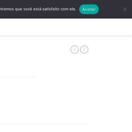
5501 | (11) 4138-5597
Quero Algo Exclusivo!
miremos que você está satisfeito com ele.
Aceitar
ços
Contato