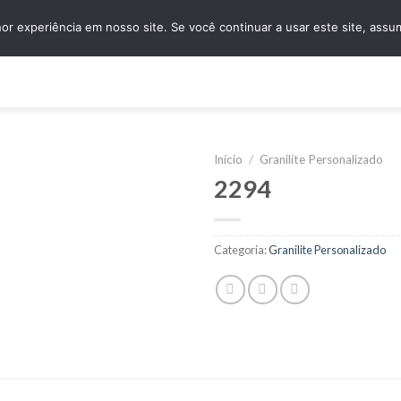
granidomus@granidomus.com.br
(11) 4138-
r experiência em nosso site. Se você continuar a usar este site, assu
e
Quem Somos
Design Sob Medida
Amostras
Nossos Servi
Início
/
Granilite Personalizado
2294
Categoria:
Granilite Personalizado