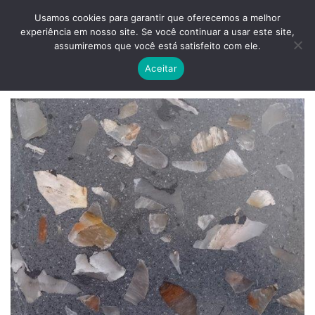
Skip
ADD ANYTHING HERE OR JUST REMOVE IT...
Usamos cookies para garantir que oferecemos a melhor
to
experiência em nosso site. Se você continuar a usar este site,
content
0
assumiremos que você está satisfeito com ele.
Aceitar