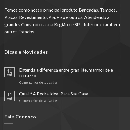
Temos como nosso principal produto Bancadas, Tampos,
Placas, Revestimento, Pia, Piso e outros. Atendendo a
grandes Construtoras na Região de SP – Interior e também
outros Estados.
Dicas e Novidades
Entenda a diferença entre granilite, marmorite e
11
out
terrazzo
em
Comentários desativados
Entenda
a
Qual é A Pedra Ideal Para Sua Casa
11
diferença
out
em
Comentários desativados
entre
Qual
granilite,
é
marmorite
A
Fale Conosco
e
Pedra
terrazzo
Ideal
Para