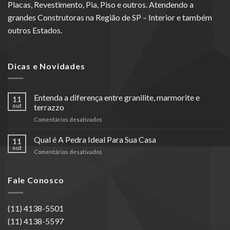
Placas, Revestimento, Pia, Piso e outros. Atendendo a
grandes Construtoras na Região de SP – Interior e também
outros Estados.
Dicas e Novidades
Entenda a diferença entre granilite, marmorite e
11
out
terrazzo
em
Comentários desativados
Entenda
a
Qual é A Pedra Ideal Para Sua Casa
11
diferença
out
em
Comentários desativados
entre
Qual
granilite,
é
marmorite
A
Fale Conosco
e
Pedra
terrazzo
Ideal
Para
(11) 4138-5501
Sua
(11) 4138-5597
Casa