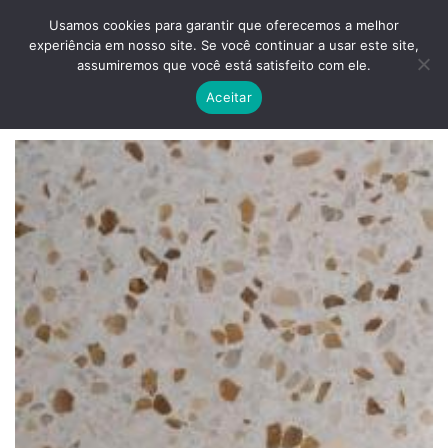
Skip
ADD ANYTHING HERE OR JUST REMOVE IT...
Usamos cookies para garantir que oferecemos a melhor
to
experiência em nosso site. Se você continuar a usar este site,
content
0
assumiremos que você está satisfeito com ele.
Aceitar