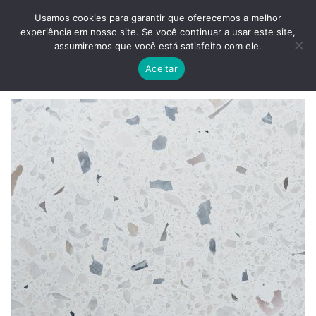
Skip
ADD ANYTHING HERE OR JUST REMOVE IT...
Usamos cookies para garantir que oferecemos a melhor
to
experiência em nosso site. Se você continuar a usar este site,
content
0
assumiremos que você está satisfeito com ele.
Aceitar