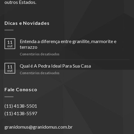
outros Estados.
Dicas e Novidades
Entenda a diferença entre granilite, marmorite e
11
out
terrazzo
em
Comentários desativados
Entenda
a
Qual é A Pedra Ideal Para Sua Casa
11
diferença
out
em
Comentários desativados
entre
Qual
granilite,
é
marmorite
A
Fale Conosco
e
Pedra
terrazzo
Ideal
Para
(11) 4138-5501
Sua
(11) 4138-5597
Casa
granidomus@granidomus.com.br