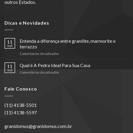
outros Estados.
Dicas e Novidades
Entenda a diferença entre granilite, marmorite e
11
out
terrazzo
em
Comentários desativados
Entenda
a
Qual é A Pedra Ideal Para Sua Casa
11
diferença
out
em
Comentários desativados
entre
Qual
granilite,
é
marmorite
A
Fale Conosco
e
Pedra
terrazzo
Ideal
Para
(11) 4138-5501
Sua
(11) 4138-5597
Casa
granidomus@granidomus.com.br