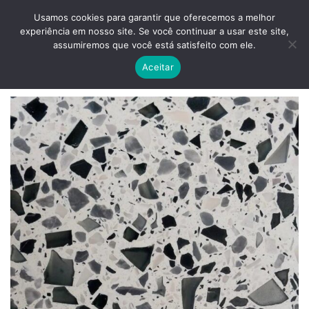
Skip
ADD ANYTHING HERE OR JUST REMOVE IT...
Usamos cookies para garantir que oferecemos a melhor
to
experiência em nosso site. Se você continuar a usar este site,
content
0
assumiremos que você está satisfeito com ele.
Aceitar