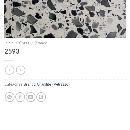
Início
/
Cores
/
Branco
2593
Categorias:
Branco
,
Granilite - Vetrazzo -