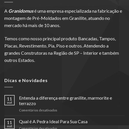
A
Granidomus
é uma empresa especializada na fabricação e
montagem de Pré-Moldados em Granilite, atuando no
mercado há mais de 10 anos.
Temos como nosso principal produto Bancadas, Tampos,
Placas, Revestimento, Pia, Piso e outros. Atendendo a
grandes Construtoras na Região de SP – Interior e também
outros Estados.
Dicas e Novidades
Entenda a diferença entre granilite, marmorite e
11
out
terrazzo
em
Comentários desativados
Entenda
a
Qual é A Pedra Ideal Para Sua Casa
11
diferença
out
em
Comentários desativados