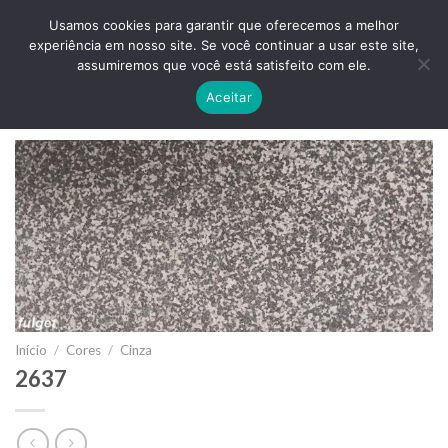
Skip
ADD ANYTHING HERE OR JUST REMOVE IT...
Usamos cookies para garantir que oferecemos a melhor
to
experiência em nosso site. Se você continuar a usar este site,
content
0
assumiremos que você está satisfeito com ele.
Aceitar
Início
/
Cores
/
Cinza
2637