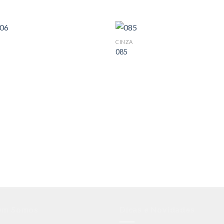
CINZA
085
em Somos
Dicas e Novidades