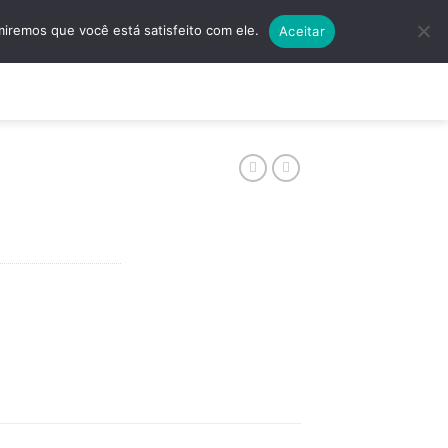
5501 | (11) 4138-5597
Quero Algo Exclusivo!
miremos que você está satisfeito com ele.
Aceitar
ços
Contato