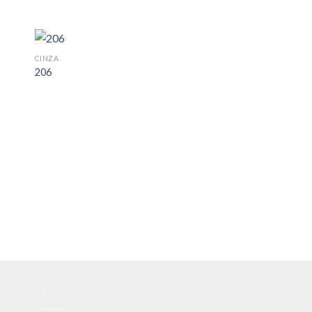
CINZA
206
CINZA
049
Fale Conosco