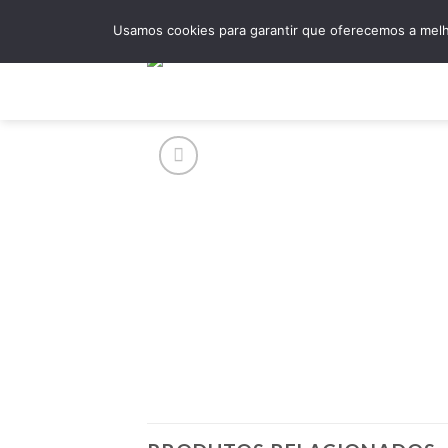
Skip
Usamos cookies para garantir que oferecemos a melho
to
content
Hom