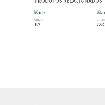
PRODUTOS RELACIONADOS
CINZA
CINZA
109
2006
Mapa do Site
Qu