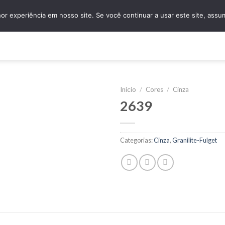
granidomus@granidomus.com.br
(11) 4138-
r experiência em nosso site. Se você continuar a usar este site, assu
e
Quem Somos
Design Sob Medida
Amostras
Nossos Servi
Início
/
Cores
/
Cinza
2639
Categorias:
Cinza
,
Granilite-Fulget