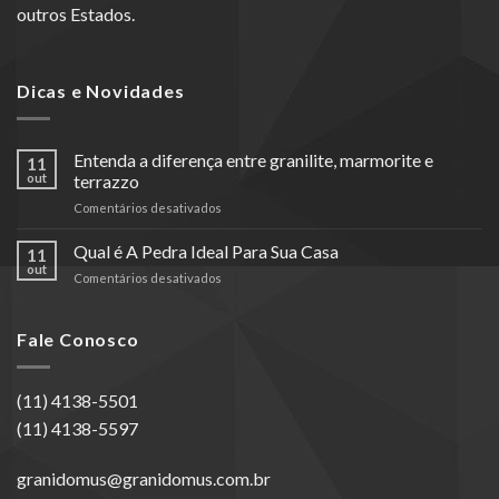
outros Estados.
Dicas e Novidades
Entenda a diferença entre granilite, marmorite e
11
out
terrazzo
em
Comentários desativados
Entenda
a
Qual é A Pedra Ideal Para Sua Casa
11
diferença
out
em
Comentários desativados
entre
Qual
granilite,
é
marmorite
A
Fale Conosco
e
Pedra
terrazzo
Ideal
Para
(11) 4138-5501
Sua
(11) 4138-5597
Casa
granidomus@granidomus.com.br