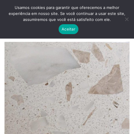
Skip
ADD ANYTHING HERE OR JUST REMOVE IT...
Usamos cookies para garantir que oferecemos a melhor
to
experiência em nosso site. Se você continuar a usar este site,
content
0
assumiremos que você está satisfeito com ele.
Aceitar