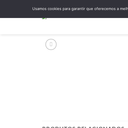
Skip
Usamos cookies para garantir que oferecemos a melho
to
content
Hom