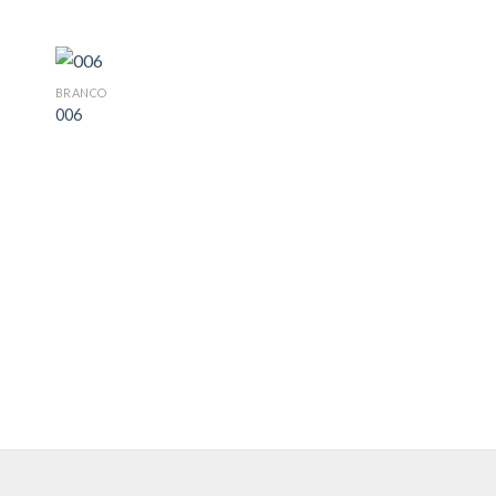
BRANCO
006
AREIA
026