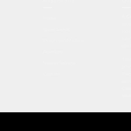
Mapa do Site
Qu
A
G
Home
espe
Quem Somos
mon
Gran
Design Sob Medida
mais
Amostras
Temo
Nossos Serviços
prod
Plac
Contato
outr
Cons
Inte