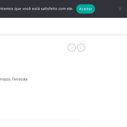
5501 | (11) 4138-5597
Quero Algo Exclusivo!
miremos que você está satisfeito com ele.
Aceitar
ços
Contato
errazzo
,
Terracota