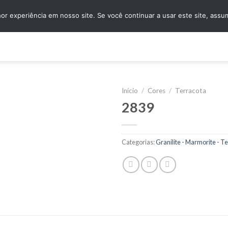
granidomus@granidomus.com.br
(11) 4138-
r experiência em nosso site. Se você continuar a usar este site, assu
e
Quem Somos
Design Sob Medida
Amostras
Nossos Servi
Início
/
Cores
/
Terracota
2839
Categorias:
Granilite - Marmorite - T