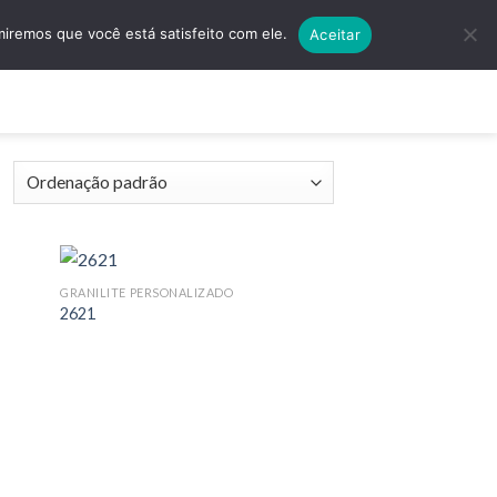
5501 | (11) 4138-5597
Quero Algo Exclusivo!
miremos que você está satisfeito com ele.
Aceitar
ços
Contato
GRANILITE PERSONALIZADO
2621