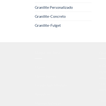
Granilite Personalizado
Granilite-Concreto
Granilite-Fulget
Mapa do Site
Qu
A
G
Home
espe
Quem Somos
mon
Gran
Design Sob Medida
mais
Amostras
Temo
Nossos Serviços