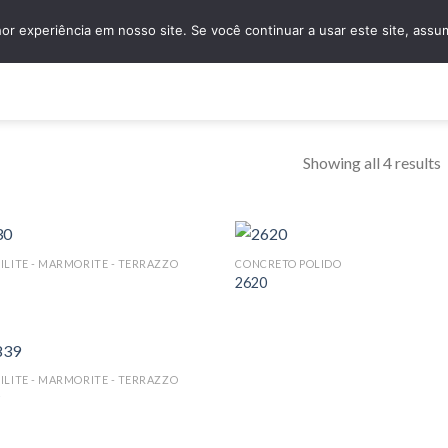
granidomus@granidomus.com.br
(11) 4138-
r experiência em nosso site. Se você continuar a usar este site, assu
e
Quem Somos
Design Sob Medida
Amostras
Nossos Servi
Showing all 4 results
ILITE - MARMORITE - TERRAZZO
CONCRETO POLIDO
2620
ILITE - MARMORITE - TERRAZZO
9