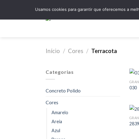
Skip
Usamos cookies para garantir que oferecemos a melho
to
content
Hom
Início
/
Cores
/
Terracota
Categorias
GRAN
030
Concreto Polido
Cores
Amarelo
GRAN
Areia
283
Azul