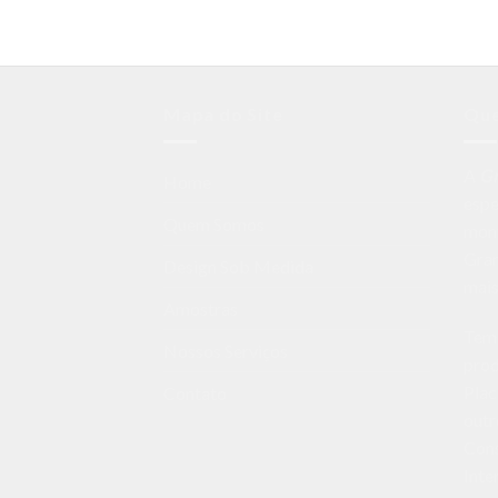
Mapa do Site
Qu
A
G
Home
espe
Quem Somos
mon
Gran
Design Sob Medida
mais
Amostras
Temo
Nossos Serviços
prod
Plac
Contato
outr
Cons
Inte