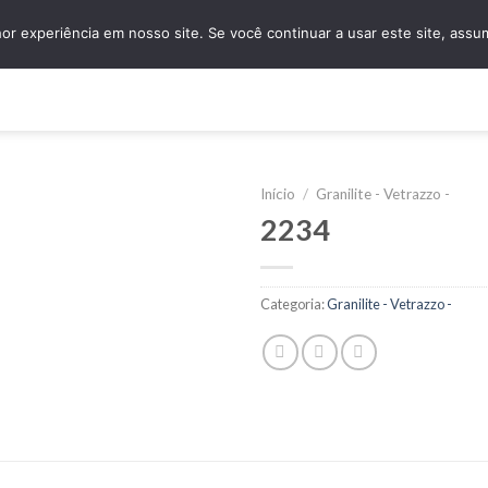
granidomus@granidomus.com.br
(11) 4138-
r experiência em nosso site. Se você continuar a usar este site, assu
e
Quem Somos
Design Sob Medida
Amostras
Nossos Servi
Início
/
Granilite - Vetrazzo -
2234
Categoria:
Granilite - Vetrazzo -