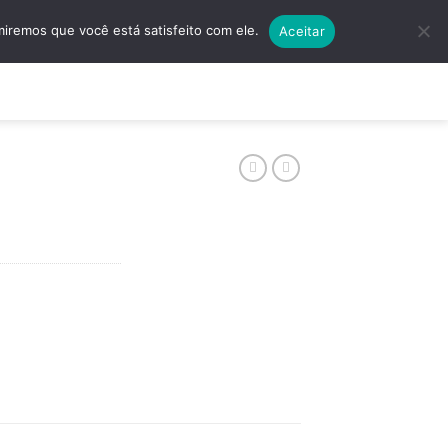
5501 | (11) 4138-5597
Quero Algo Exclusivo!
miremos que você está satisfeito com ele.
Aceitar
ços
Contato