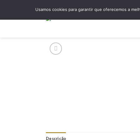
Skip
Usamos cookies para garantir que oferecemos a melho
to
content
Hom
Descrição