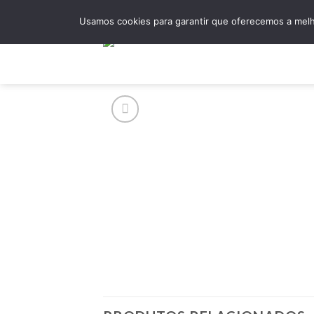
Skip
Usamos cookies para garantir que oferecemos a melho
to
content
Hom