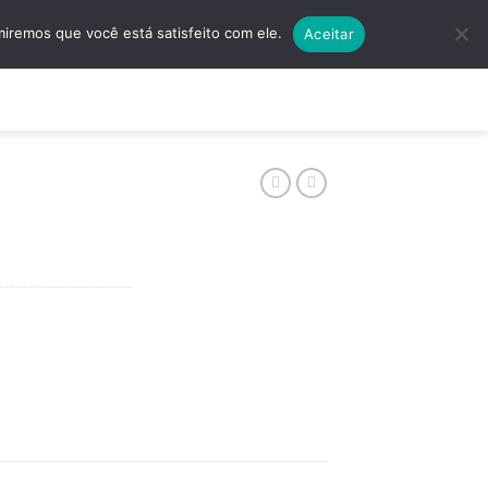
5501 | (11) 4138-5597
Quero Algo Exclusivo!
miremos que você está satisfeito com ele.
Aceitar
ços
Contato