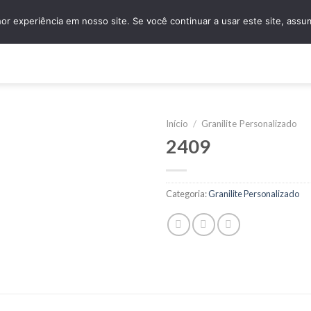
granidomus@granidomus.com.br
(11) 4138-
r experiência em nosso site. Se você continuar a usar este site, assu
e
Quem Somos
Design Sob Medida
Amostras
Nossos Servi
Início
/
Granilite Personalizado
2409
Categoria:
Granilite Personalizado