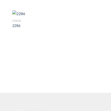
CINZA
2286
AREIA
2307
Fale Conosco