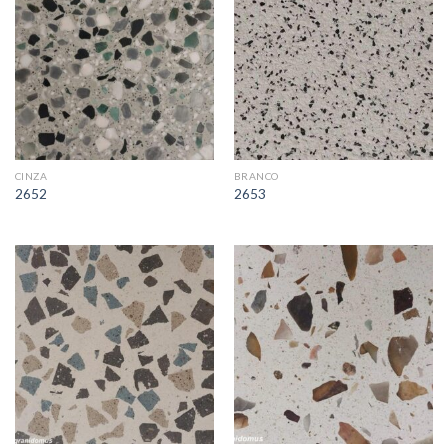
CINZA
BRANCO
2652
2653