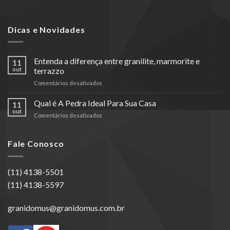
Dicas e Novidades
Entenda a diferença entre granilite, marmorite e
11
out
terrazzo
em
Comentários desativados
Entenda
a
Qual é A Pedra Ideal Para Sua Casa
11
diferença
out
em
Comentários desativados
entre
Qual
granilite,
é
marmorite
A
Fale Conosco
e
Pedra
terrazzo
Ideal
Para
(11) 4138-5501
Sua
(11) 4138-5597
Casa
granidomus@granidomus.com.br