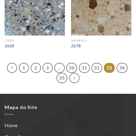
CINZA
AMARELO
2668
2678
1
2
3
…
30
31
32
33
34
35
Mapa do Site
Home