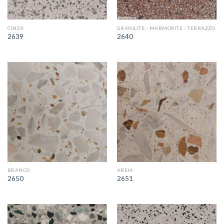
CINZA
GRANILITE - MARMORITE - TERRAZZO
2639
2640
BRANCO
AREIA
2650
2651